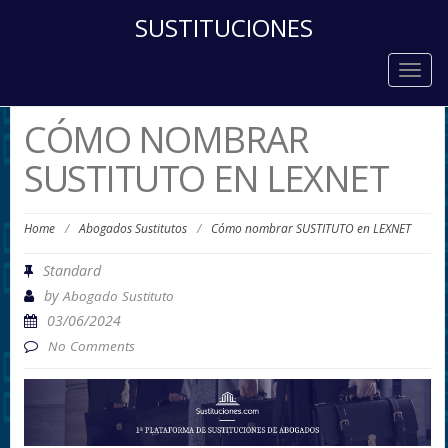
SUSTITUCIONES
Togg
navig
CÓMO NOMBRAR
SUSTITUTO EN LEXNET
Home
/
Abogados Sustitutos
/
Cómo nombrar SUSTITUTO en LEXNET
Standard
by
Abogado Sustituto
03/06/2024
No Comments