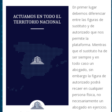
En primer lugar
debemos diferenciar
entre las figuras de
sustituto y de
autorizado que nos
permite la
plataforma. Mientras
que el sustituto ha de
ser siempre y en
todo caso un
abogado, sin
embargo la figura de
autorizado podrá
recaer en cualquier
persona física, no
necesariamente un
abogado en ejercicio.