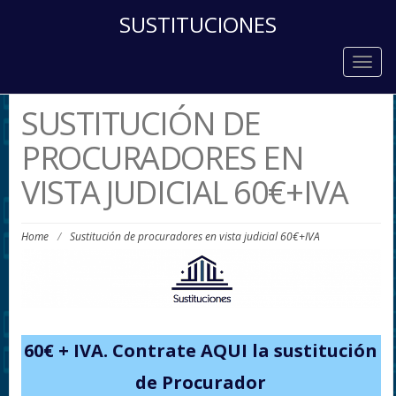
SUSTITUCIONES
Togg
navig
SUSTITUCIÓN DE
PROCURADORES EN
VISTA JUDICIAL 60€+IVA
Home
/
Sustitución de procuradores en vista judicial 60€+IVA
60€ + IVA. Contrate AQUI la sustitución
de Procurador