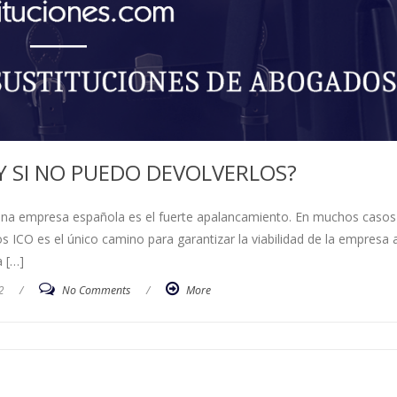
Y SI NO PUEDO DEVOLVERLOS?
na empresa española es el fuerte apalancamiento. En muchos casos 
os ICO es el único camino para garantizar la viabilidad de la empresa a
a […]
2
/
No Comments
/
More